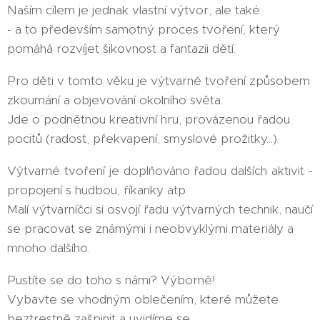
Naším cílem je jednak vlastní výtvor, ale také
- a to především samotný proces tvoření, který
pomáhá rozvíjet šikovnost a fantazii dětí.
Pro děti v tomto věku je výtvarné tvoření způsobem
zkoumání a objevování okolního světa.
Jde o podnětnou kreativní hru, provázenou řadou
pocitů (radost, překvapení, smyslové prožitky...).
Výtvarné tvoření je doplňováno řadou dalších aktivit -
propojení s hudbou, říkanky atp.
Malí výtvarníčci si osvojí řadu výtvarných technik, naučí
se pracovat se známými i neobvyklými materiály a
mnoho dalšího.
Pustíte se do toho s námi? Výborně!
Vybavte se vhodným oblečením, které můžete
beztrestně zašpinit a uvidíme se.