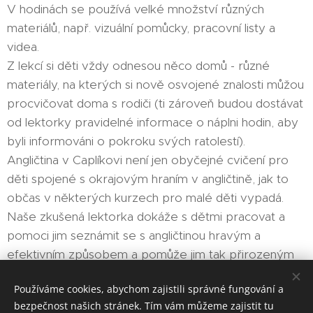
V hodinách se používá velké množství různých
materiálů, např. vizuální pomůcky, pracovní listy a
videa.
Z lekcí si děti vždy odnesou něco domů - různé
materiály, na kterých si nově osvojené znalosti můžou
procvičovat doma s rodiči (ti zároveň budou dostávat
od lektorky pravidelné informace o náplni hodin, aby
byli informováni o pokroku svých ratolestí).
Angličtina v Caplíkovi není jen obyčejné cvičení pro
děti spojené s okrajovým hraním v angličtině, jak to
občas v některých kurzech pro malé děti vypadá.
Naše zkušená lektorka dokáže s dětmi pracovat a
pomoci jim seznámit se s angličtinou hravým a
efektivním způsobem a pomůže jim tak přirozeným
způsobem získat skvělý základ v jazyce, bez jehož
Používáme cookies, abychom zajistili správné fungování a
znalosti se dnes už nikdo neobejde.
bezpečnost našich stránek. Tím vám můžeme zajistit tu