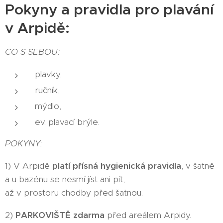
Pokyny a pravidla pro plavání
v Arpidě:
CO S SEBOU:
plavky,
ručník,
mýdlo,
ev. plavací brýle.
POKYNY:
1) V Arpidě
platí přísná hygienická pravidla
, v šatně
a u bazénu se nesmí jíst ani pít,
až v prostoru chodby před šatnou.
2)
PARKOVIŠTĚ zdarma
před areálem Arpidy.