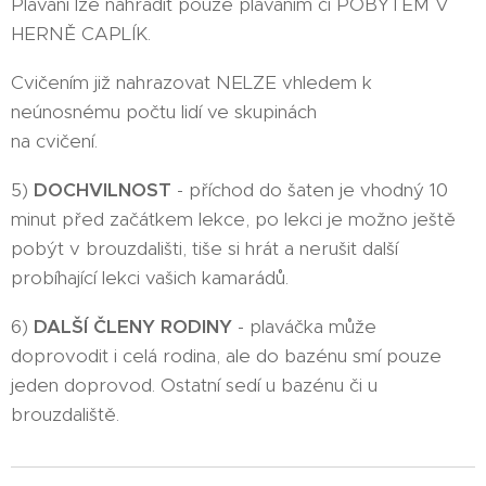
Plavání lze nahradit pouze plaváním či POBYTEM V
HERNĚ CAPLÍK.
Cvičením již nahrazovat NELZE vhledem k
neúnosnému počtu lidí ve skupinách
na cvičení.
5)
DOCHVILNOST
- příchod do šaten je vhodný 10
minut před začátkem lekce, po lekci je možno ještě
pobýt v brouzdališti, tiše si hrát a nerušit další
probíhající lekci vašich kamarádů.
6)
DALŠÍ ČLENY RODINY
- plaváčka může
doprovodit i celá rodina, ale do bazénu smí pouze
jeden doprovod. Ostatní sedí u bazénu či u
brouzdaliště.