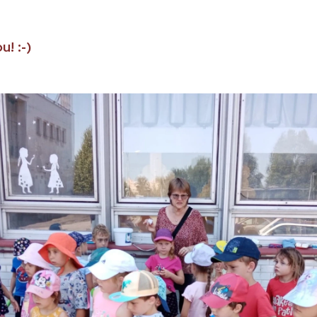
! :-)