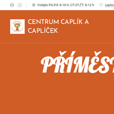
Volejte PO,PÁ: 8-16 h; ÚT,ST,ČT: 8-12 h
capl
CENTRUM CAPLÍK A
CAPLÍČEK
PŘÍMĚS