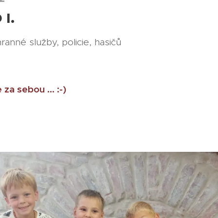
I.
ranné služby, policie, hasičů
a sebou ... :-)