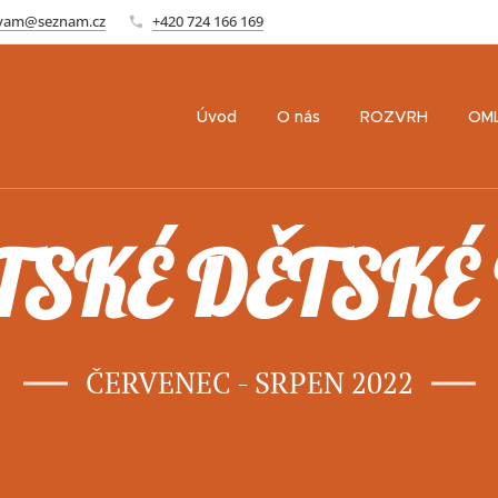
ovam@seznam.cz
+420 724 166 169
Úvod
O nás
ROZVRH
OM
TSKÉ DĚTSKÉ
ČERVENEC - SRPEN 2022