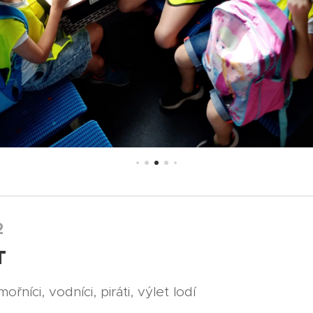
2
T
řníci, vodníci, piráti, výlet lodí